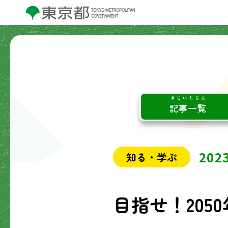
きじいちらん
記事一覧
20
知る・学ぶ
目指せ！205