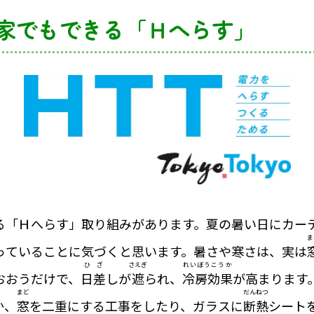
家でもできる「Ｈへらす」
る「Ｈへらす」取り組みがあります。夏の暑い日にカー
ま
っていることに気づくと思います。暑さや寒さは、実は
ひざ
さえぎ
れいぼうこうか
おおうだけで、
日差
しが
遮
られ、
冷房効果
が高まります
まど
だんねつ
か、
窓
を二重にする工事をしたり、ガラスに
断熱
シート