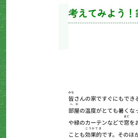
考えてみよう！
みな
皆
さんの家ですぐにもでき
へや
部屋
の温度がとても暑くな
まど
や緑のカーテンなどで
窓
を
こうかてき
ことも
効果的
です。そのほ