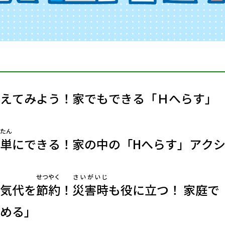
えてみよう！家でもできる「Ｈへらす」
たん
単
にできる！家の中の「Hへらす」アク
せつやく
さいがいじ
気代を
節約
！
災害時
も役に立つ！ 家庭で
める」