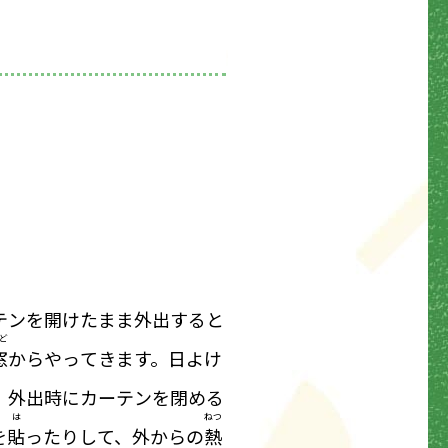
テンを開けたまま外出すると
ど
窓
からやってきます。日よけ
。外出時にカーテンを閉める
は
ねつ
を
貼
ったりして、外からの
熱