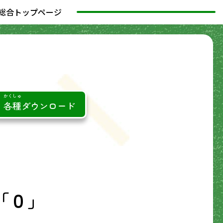
総合トップページ
かくしゅ
各種
ダウンロード
「０」