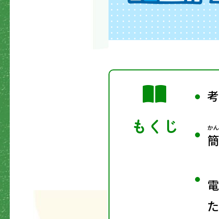
考
もくじ
かん
簡
電
た