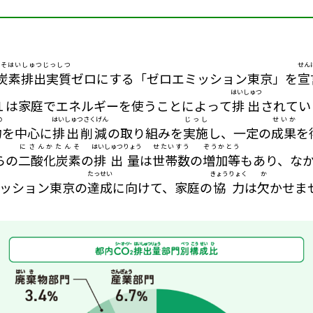
んそはいしゅつじっしつ
せん
炭素排出実質
ゼロにする「ゼロエミッション東京」を
宣
はいしゅつ
１は家庭でエネルギーを使うことによって
排出
されてい
の
はいしゅつさくげん
じっし
せいか
物
を中心に
排出削減
の取り組みを
実施
し、一定の
成果
を
にさんかたんそ
はいしゅつりょう
せたいすう
ぞうかとう
らの
二酸化炭素
の
排出量
は
世帯数
の
増加等
もあり、な
たっせい
きょうりょく
か
ミッション東京の
達成
に向けて、家庭の
協力
は
欠
かせま