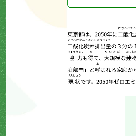
にさんかた
東京都は、2050年に
二酸化
にさんかたんそはいしゅつりょう
二酸化炭素排出量
の３分の
きょうりょく
え
だいきぼ
たても
協力
も
得
て、
大規模
な
建
よ
庭部門」と
呼
ばれる家庭か
げんじょう
現状
です。2050年ゼロエ