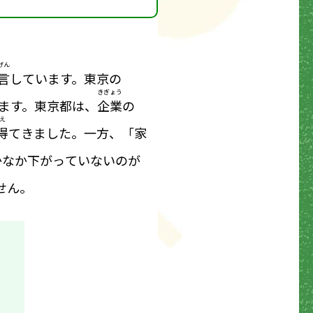
げん
言
しています。東京の
きぎょう
ます。東京都は、
企業
の
え
得
てきました。一方、「家
かなか下がっていないのが
せん。