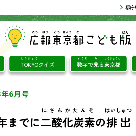
都庁
とうきょう
すうじ
み
とうきょうと
TOKYO
クイズ
数字
で
見
る
東京都
23年6月号
にさんかたんそ
はいしゅつ
0年までに
二酸化炭素
の
排出