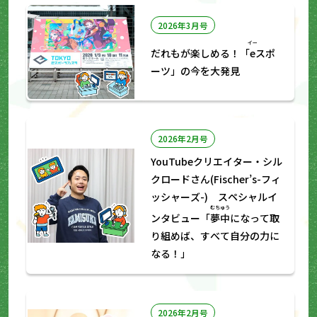
2026年3月号
イー
だれもが楽しめる！「
e
スポ
ーツ」の今を大発見
2026年2月号
YouTubeクリエイター・シル
クロードさん(Fischer’s-フィ
ッシャーズ-) スペシャルイ
むちゅう
ンタビュー「
夢中
になって取
り組めば、すべて自分の力に
なる！」
2026年2月号