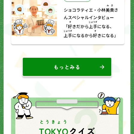
みき
ショコラティエ・小林
美貴
さ
んスペシャルインタビュー
す
じょうず
「
好
きだから
上手
になる、
じょうず
す
上手
になるから
好
きになる」
もっとみる
とうきょう
TOKYO
クイズ