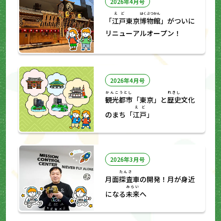
2026年4月号
えど
はくぶつかん
「
江戸
東京
博物館
」がついに
リニューアルオープン！
2026年4月号
かんこうとし
れきし
観光都市
「東京」と
歴史
文化
えど
のまち「
江戸
」
2026年3月号
たんさ
月面
探査
車の開発！月が身近
みらい
になる
未来
へ