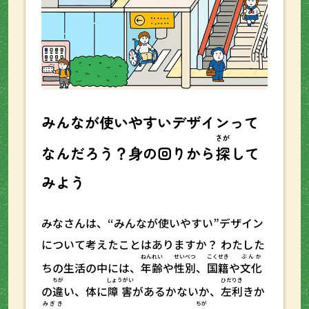
みんなが使いやすいデザインって
さが
なんだろう？身の回りから
探
して
みよう
みなさんは、“みんなが使いやすい”デザイン
について考えたことはありますか？ わたした
ねんれい
せいべつ
こくせき
ぶんか
ちの生活の中には、
年齢
や
性別
、
国籍
や
文化
ちが
しょうがい
ひだりき
の
違
い、体に
障害
があるかないか、
左利
きか
みぎき
ちが