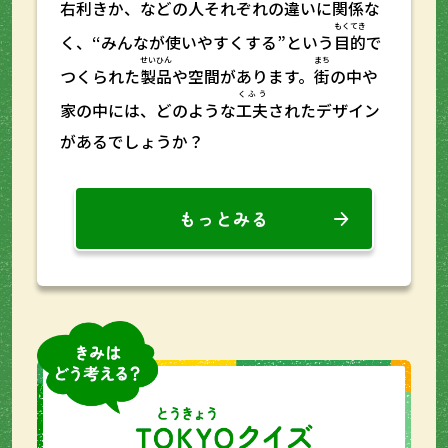
右利
きか、などの人それぞれの
違
いに関係な
もくてき
く、“みんなが使いやすくする”という
目的
で
せいひん
まち
つくられた
製品
や空間があります。
街
の中や
くふう
家の中には、どのような
工夫
されたデザイン
があるでしょうか？
もっとみる