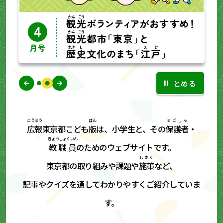
とめる
こうほう
ばん
ほごしゃ
広報
東京都こども
版
は、小学生と、その
保護者
・
きょうしょくいん
教職員
のためのウェブサイトです。
しさく
東京都の取り組みや課題や
施策
など、
記事やクイズを通してわかりやすくご紹介していま
す。