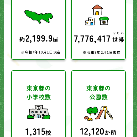
せたい
2,199.9
7,776,417
約
㎢
世帯
※令和7年10月1日現在
※令和8年2月1日現在
東京都の
東京都の
小学校数
公園数
12,120
1,315
か所
校