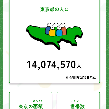
東京都の人口
14,074,570
人
※令和8年2月1日現在
めんせき
せたい
東京の
面積
世帯
数