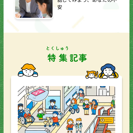
安
とくしゅう
特集
記事