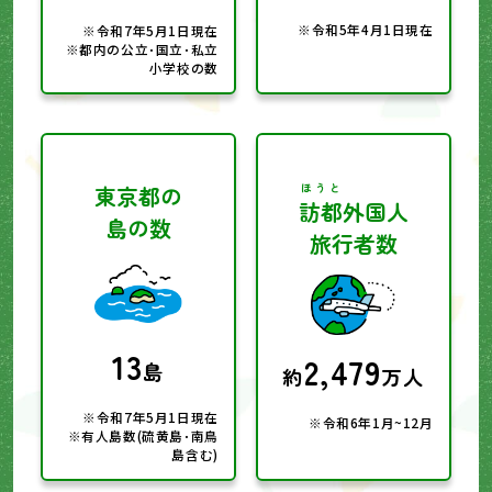
※令和5年4月1日現在
※令和7年5月1日現在
※都内の公立･国立･私立
小学校の数
東京都の
ほうと
訪都
外国人
島の数
旅行者数
13
2,479
島
約
万人
※令和7年5月1日現在
※令和6年1月~12月
※有人島数(硫黄島･南鳥
島含む)