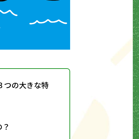
３つの大きな特
の？