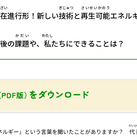
ざい
ぎじゅつ
さいせいかのう
在
進行形！新しい
技術
と
再生可能
エネル
かだい
わたし
後の
課題
や、
私
たちにできることは？
だいひ
ネルギー」という言葉を聞いたことがありますか？
代