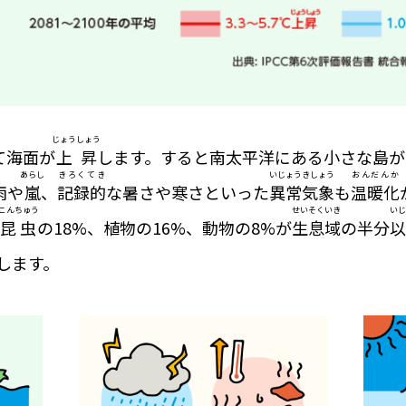
じょうしょう
て海面が
上昇
します。すると南太平洋にある小さな島が
あらし
きろくてき
いじょうきしょう
おんだんか
雨や
嵐
、
記録的
な暑さや寒さといった
異常気象
も
温暖化
こんちゅう
せいそくいき
いじ
昆虫
の18%、植物の16%、動物の8%が
生息域
の半分
以
します。