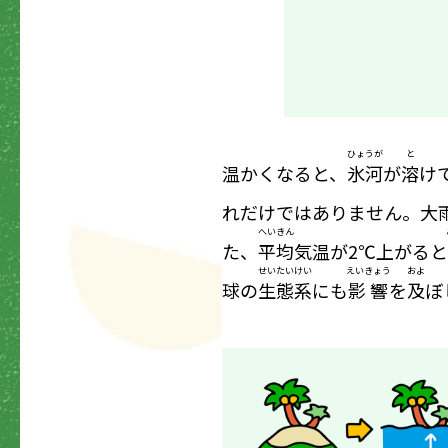
ひょうが
と
温かくなると、
氷河
が
溶
け
れだけではありません。大
へいきん
た、
平均
気温が2℃上がると
せいたいけい
えいきょう
およ
球の
生態系
にも
影響
を
及
ぼ