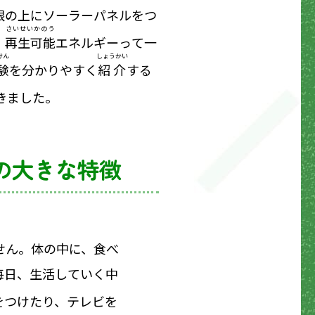
根の上にソーラーパネルをつ
さいせいかのう
。
再生可能
エネルギーって一
けん
しょうかい
験
を分かりやすく
紹介
する
きました。
の大きな特徴
せん。体の中に、食べ
毎日、生活していく中
をつけたり、テレビを