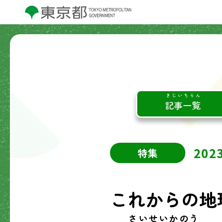
きじいちらん
記事一覧
20
特集
これからの地
さいせいかのう