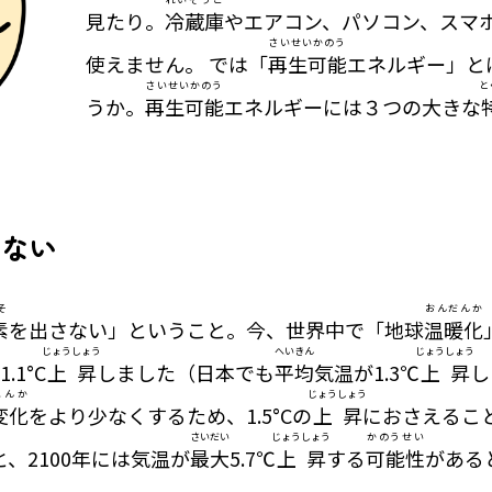
見たり。
冷蔵庫
やエアコン、パソコン、スマ
さいせいかのう
使えません。 では「
再生可能
エネルギー」と
さいせいかのう
と
うか。
再生可能
エネルギーには３つの大きな
さない
そ
おんだんか
素
を出さない」ということ。今、世界中で「地球
温暖化
じょうしょう
へいきん
じょうしょう
.1°C
上昇
しました（日本でも
平均
気温が1.3℃
上昇
し
へんか
じょうしょう
変化
をより少なくするため、1.5°Cの
上昇
におさえるこ
さいだい
じょうしょう
かのうせい
、2100年には気温が
最大
5.7℃
上昇
する
可能性
がある