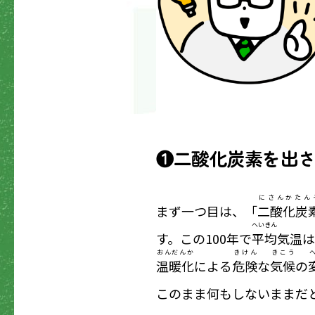
❶二酸化炭素を出
にさんかたん
まず一つ目は、「
二酸化炭
へいきん
す。この100年で
平均
気温は1
おんだんか
きけん
きこう
温暖化
による
危険
な
気候
の
このまま何もしないままだと