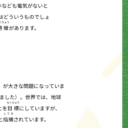
ホなども電気がないと
はどういうものでしょ
くちょう
特徴
があります。
」が大きな問題になっていま
ました）。世界では、地球
もくひょう
とを
目標
にしていますが、
してき
と
指摘
されています。