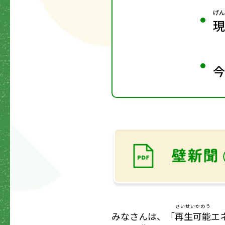
げん
現
今
さいせいかのう
みなさんは、「
再生可能
エ