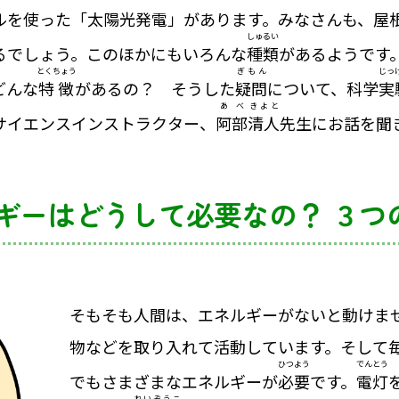
ルを使った「太陽光発電」があります。みなさんも、屋
しゅるい
るでしょう。このほかにもいろんな
種類
があるようです
とくちょう
ぎもん
じっ
どんな
特徴
があるの？ そうした
疑問
について、科学
実
あべ
きよと
サイエンスインストラクター、
阿部
清人
先生にお話を聞
ギーはどうして必要なの？ ３つ
そもそも人間は、エネルギーがないと動けま
物などを取り入れて活動しています。そして
ひつよう
でんとう
でもさまざまなエネルギーが
必要
です。
電灯
れいぞうこ