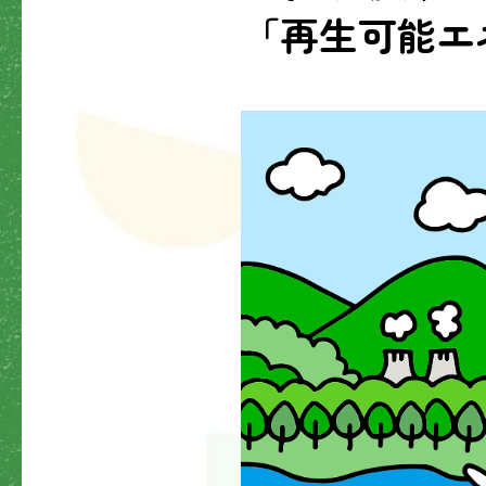
「
再生可能
エ