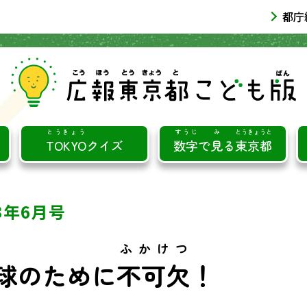
都庁
とうきょう
すうじ
み
とうきょうと
TOKYO
クイズ
数字
で
見
る
東京都
23年6月号
ふかけつ
球のために
不可欠
！