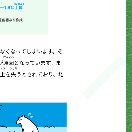
なくなってしまいます。そ
げんいん
が
原因
となっています。ま
ょう
うしな
上
を
失
うとされており、地