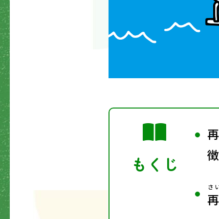
再
徴
もくじ
さ
再