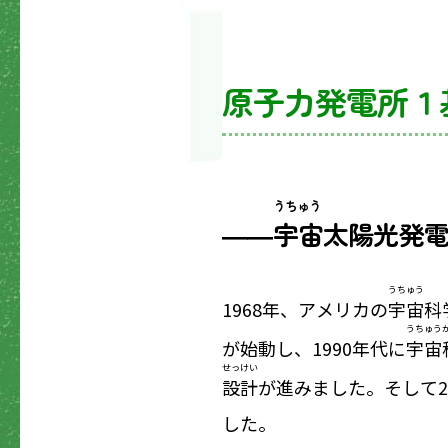
原子力発電所１
うちゅう
――
宇宙
太陽光発
うちゅう
1968年、アメリカの
宇宙
科
うちゅう
が始動し、1990年代に
宇宙
せっけい
設計
が進みました。そして2
した。