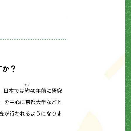
すか？
やく
。日本では
約
40年前に研究
）を中心に京都大学などと
査が行われるようになりま