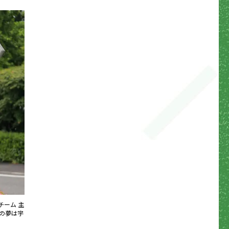
チーム 主
ろの夢は宇