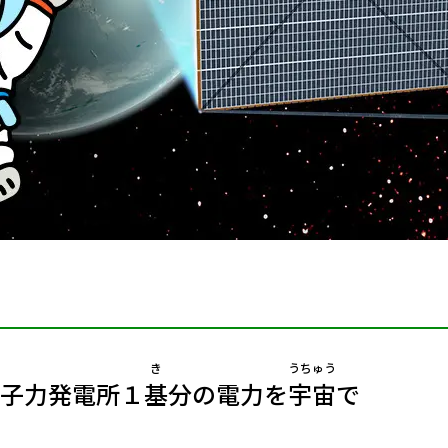
き
うちゅう
子力発電所１
基
分の電力を
宇宙
で