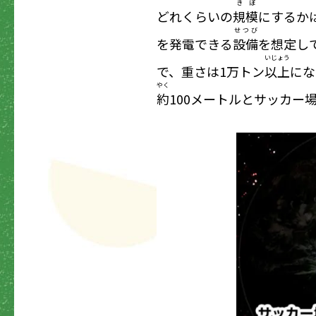
きぼ
どれくらいの
規模
にするか
せつび
を発電できる
設備
を想定し
いじょう
で、重さは1万トン
以上
にな
やく
約
100メートルとサッカー