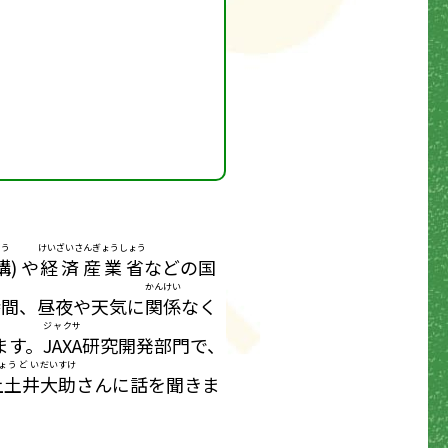
う
けいざいさんぎょうしょう
構
) や
経済産業省
などの国
かんけい
時間、昼夜や天気に
関係
なく
ジャクサ
ます。
JAXA
研究開発部門で、
ょうどい
だいすけ
上土井
大助
さんに話を聞きま