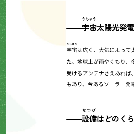
うちゅう
――
宇宙
太陽光発
うちゅう
宇宙
は広く、大気によって
た、地球上が雨やくもり、
受けるアンテナさえあれば
もあり、今あるソーラー発
せつび
――
設備
はどのく