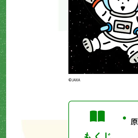
©JAXA
原
もくじ