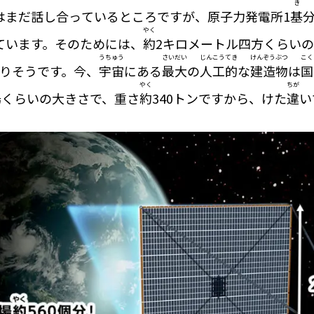
き
はまだ話し合っているところですが、原子力発電所1
基
分
やく
ています。そのためには、
約
2キロメートル四方くらいの
うちゅう
さいだい
じんこうてき
けんぞうぶつ
こく
りそうです。今、
宇宙
にある
最大
の
人工的
な
建造物
は
国
やく
ちが
場くらいの大きさで、重さ
約
340トンですから、けた
違
い