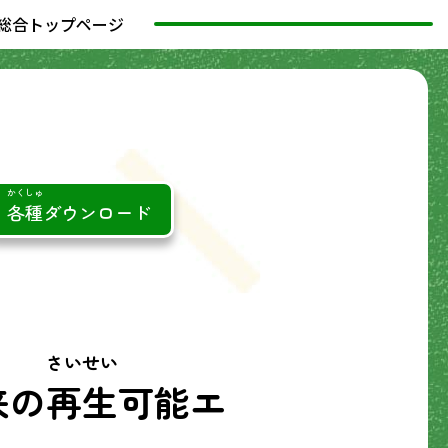
総合トップページ
かくしゅ
各種
ダウンロード
さいせい
来の
再生
可能エ