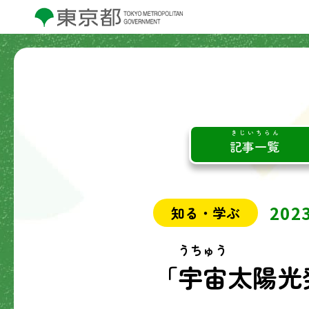
きじいちらん
記事一覧
20
知る・学ぶ
うちゅう
「
宇宙
太陽光