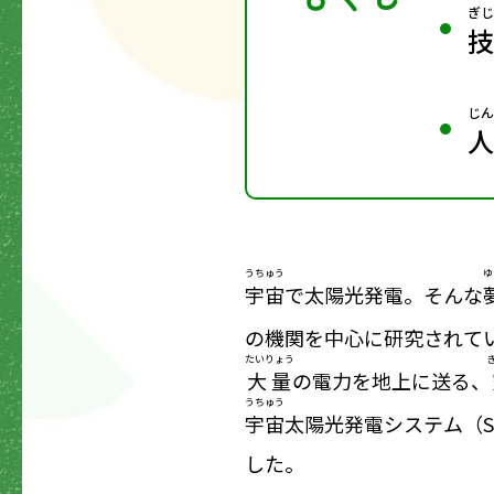
ぎじ
技
じん
人
うちゅう
ゆ
宇宙
で太陽光発電――。そんな
の機関を中心に研究されて
たいりょう
大量
の電力を地上に送る、
うちゅう
宇宙
太陽光発電システム（SSPS
した。