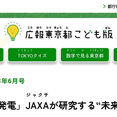
都庁
とうきょう
すうじ
み
とうきょうと
TOKYO
クイズ
数字
で
見
る
東京都
23年6月号
ジャクサ
発電」
JAXA
が研究する“未