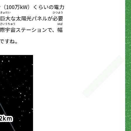
（100万kW）くらいの電力
きょだい
ひつよう
巨大
な太陽光パネルが
必要
さい
うちゅう
はば
際
宇宙
ステーションで、
幅
ですね。