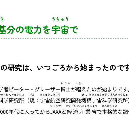
き
うちゅう
基
分の電力を
宇宙
で
電の研究は、いつごろから始まったので
はかせ
とな
学者ピーター・グレーザー
博士
が
唱
えたのが始まりです
かがくけんきゅうじょ
げん
うちゅうこうくう
きこう
うちゅうかがくけんきゅうじょ
科学研究所
（
現
：
宇宙航空
研究開発
機構
宇宙科学研究所
ジャクサ
けいざいさんぎょうしょう
ほんかくてき
000年代に入ってから
JAXA
と
経済産業省
で
本格的
な調