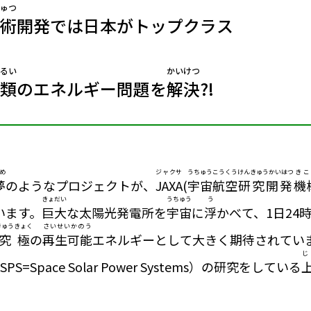
ゅつ
術
開発では日本がトップクラス
るい
かいけつ
類
のエネルギー問題を
解決
?!
め
ジャクサ
うちゅうこうくう
けんきゅうかいはつ
きこ
夢
のようなプロジェクトが、
JAXA
(
宇宙航空
研究開発
機
きょだい
うちゅう
う
います。
巨大
な太陽光発電所を
宇宙
に
浮
かべて、1日24
きゅうきょく
さいせいかのう
究極
の
再生可能
エネルギーとして大きく期待されてい
じ
=Space Solar Power Systems）の研究をしている