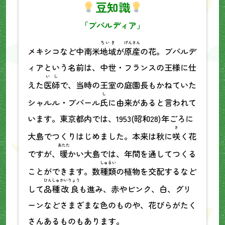
豆知識
「ブバルディア」
ちいき
げんさん
メキシコなど中南米
地域
が
原産
の花。ブバルデ
ィアという名前は、中世・フランスの王様に仕
いし
えた
医師
で、当時の王室の庭園長もかねていた
し
シャルル・ブバール
氏
に由来があると言われて
います。東京都内では、1953(昭和28)年ごろに
さ
大島でつくりはじめました。本来は秋に
咲
く花
あたた
ですが、
暖
かい大島では、年間を通してつくる
しゅるい
ことができます。数
種類
の植物を交配するなど
ひんしゅ
かいりょう
して
品種
改良
も進み、赤やピンク、白、グリ
ーンなどさまざまな色のものや、花びらがたく
さんあるものもあります。