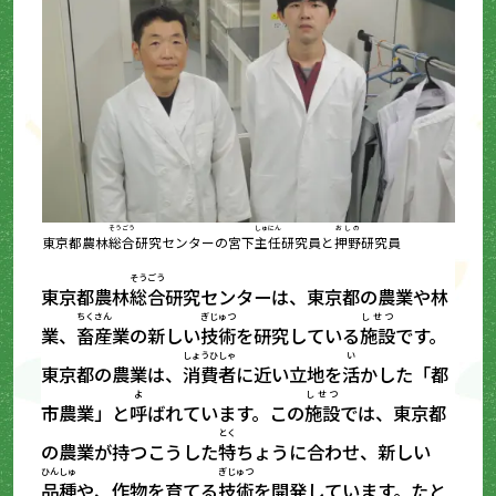
そうごう
しゅにん
おしの
東京都農林
総合
研究センターの宮下
主任
研究員と
押野
研究員
そうごう
東京都農林
総合
研究センターは、東京都の農業や林
ちくさん
ぎじゅつ
しせつ
業、
畜産
業の新しい
技術
を研究している
施設
です。
しょうひしゃ
い
東京都の農業は、
消費者
に近い立地を
活
かした「都
よ
しせつ
市農業」と
呼
ばれています。この
施設
では、東京都
とく
の農業が持つこうした
特
ちょうに合わせ、新しい
ひんしゅ
ぎじゅつ
品種
や、作物を育てる
技術
を開発しています。たと