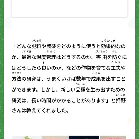
ひりょう
こうかてき
「どんな
肥料
や農薬をどのように使うと
効果的
なの
さいてき
かんり
がいちゅう
ふせ
か、
最適
な温度
管理
はどうするのか、
害虫
を
防
ぐに
よ
くふう
はどうしたら
良
いのか、などの作物を育てる
工夫
や
ほうほう
せいか
方法
の研究は、うまくいけば数年で
成果
を出すこと
ひんしゅ
ができます。しかし、新しい
品種
を生み出すための
おしの
研究は、長い時間がかかることがあります」と
押野
さんは教えてくれました。