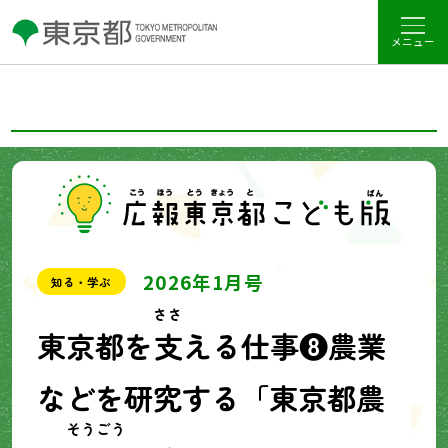
メニュー
2026年1月号
知る・学ぶ
ささ
東京都を
支
える仕事❽農業
などを研究する「東京都農
そうごう