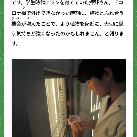
です。学生時代にランを育てていた
押野
さん。「コ
か
ロナ
禍
で外出できなかった時期に、植物とふれ合う
きかい
ふ
機会
が
増
えたことで、より植物を身近に、大切に思
う気持ちが強くなったのかもしれません」と語りま
す。