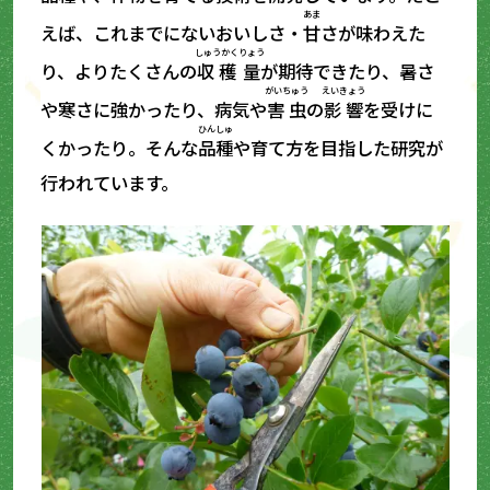
あま
えば、これまでにないおいしさ・
甘
さが味わえた
しゅうかく
りょう
り、よりたくさんの
収穫
量
が期待できたり、暑さ
がいちゅう
えいきょう
や寒さに強かったり、病気や
害虫
の
影響
を受けに
ひんしゅ
くかったり。そんな
品種
や育て方を目指した研究が
行われています。