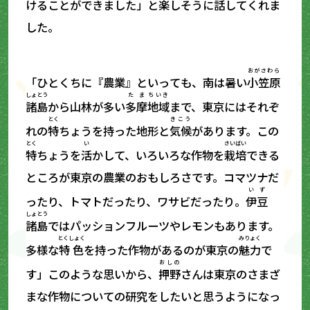
けることができました」と楽しそうに話してくれま
した。
おがさわら
「ひとくちに『農業』といっても、南は暑い
小笠原
しょとう
たま
ちいき
諸島
から山林が多い
多摩
地域
まで、東京にはそれぞ
とく
きこう
れの
特
ちょうを持った地形と
気候
があります。この
とく
い
さいばい
特
ちょうを
活
かして、いろいろな作物を
栽培
できる
ところが東京の農業のおもしろさです。コマツナだ
いず
ったり、トマトだったり、ワサビだったり。
伊豆
しょとう
諸島
ではパッションフルーツやレモンもあります。
とくしょく
みりょく
多様な
特色
を持った作物があるのが東京の
魅力
で
おしの
す」このような思いから、
押野
さんは東京のさまざ
まな作物についての研究をしたいと思うようになっ