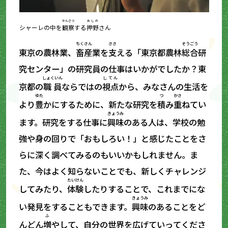
かんさつ
おしの
シャーレの中を
観察
する
押野
さん
ちくさん
ささ
そうごう
東京の農林業、
畜産
業を
支
える「東京都農林
総合
研
究センター」の研究員の仕事はいかがでしたか？東
しょくいん
してん
京都の
職員
ならではの
視点
から、みなさんの生活を
ゆた
つ
かさ
より
豊
かにするために、新たな研究を
積
み
重
ねてい
きょうみ
ます。研究をする仕事に
興味
のある人は、学校の勉
強や身の回りで「おもしろい！」と感じたことをさ
らに深く調べてみるのもいいかもしれません。ま
た、今はよく知らないことでも、新しくチャレンジ
たいけん
してみたり、
体験
したりすることで、これまでにな
きょうみ
い発見をすることもできます。
興味
のあることをど
ふ
んどん
増
やして、自分の世界を広げていってくださ