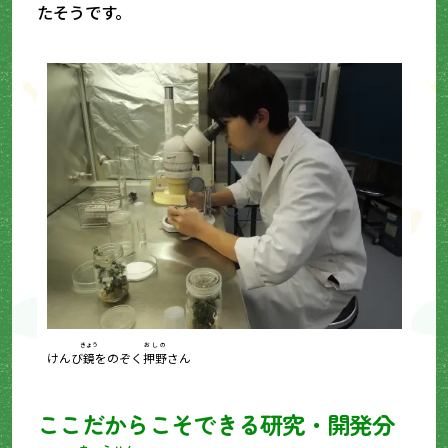
たそうです。
きょう
おしの
けんび
鏡
をのぞく
押野
さん
ここだからこそできる研究・開発分