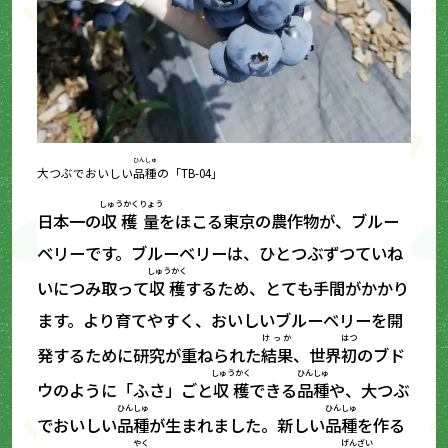
ひんしゅ
大つぶでおいしい
品種
の「TB-04」
しゅうかく
りょう
日本一の
収穫
量
をほこる東京の農作物が、ブルー
ベリーです。ブルーベリーは、ひとつぶずつていね
しゅうかく
いにつみ取って
収穫
するため、とても手間がかかり
ます。より育てやすく、おいしいブルーベリーを開
けっか
はつ
発するために研究が重ねられた
結果
、世界
初
のブド
しゅうかく
ひんしゅ
ウのように「ふさ」ごと
収穫
できる
品種
や、大つぶ
ひんしゅ
ひんしゅ
でおいしい
品種
が生まれました。新しい
品種
を作る
やく
げんざい