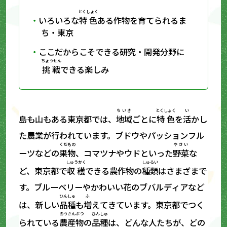
とくしょく
いろいろな
特色
ある作物を育てられるま
ち・東京
ここだからこそできる研究・開発分野に
ちょうせん
挑戦
できる楽しみ
ちいき
とくしょく
い
島も山もある東京都では、
地域
ごとに
特色
を
活
かし
た農業が行われています。ブドウやパッションフル
くだもの
やさい
ーツなどの
果物
、コマツナやウドといった
野菜
な
しゅうかく
しゅるい
ど、東京都で
収穫
できる農作物の
種類
はさまざまで
す。ブルーベリーやかわいい花のブバルディアなど
ひんしゅ
ふ
は、新しい
品種
も
増
えてきています。東京都でつく
のうさんぶつ
ひんしゅ
られている
農産物
の
品種
は、どんな人たちが、どの