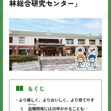
林
総合
研究センター」
もくじ
より美しく、よりおいしく、より育てやす
ひんしゅ
く
品種
開発には20年かかることも…