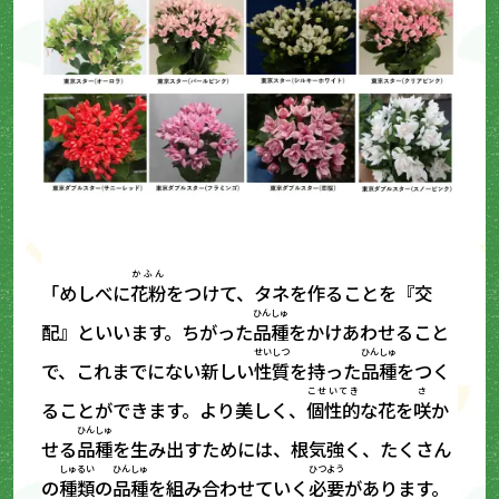
かふん
「めしべに
花粉
をつけて、タネを作ることを『交
ひんしゅ
配』といいます。ちがった
品種
をかけあわせること
せいしつ
ひんしゅ
で、これまでにない新しい
性質
を持った
品種
をつく
こせいてき
さ
ることができます。より美しく、
個性的
な花を
咲
か
ひんしゅ
せる
品種
を生み出すためには、根気強く、たくさん
しゅるい
ひんしゅ
ひつよう
の
種類
の
品種
を組み合わせていく
必要
があります。