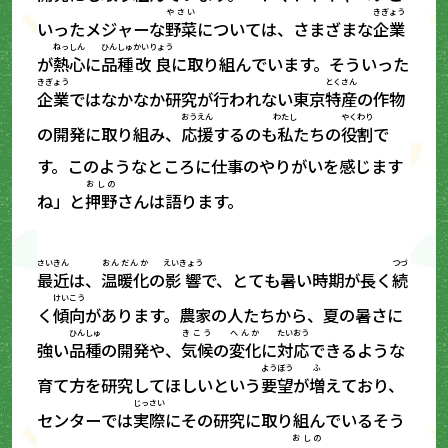
やさい
きぎょう
いったメジャーな
野菜
については、さまざまな
企業
ねっしん
ひんしゅ
かいりょう
が
熱心
に
品種
改良
に取り組んでいます。そういった
きぎょう
とくさん
企業
ではなかなか研究が行われない東京
特産
の作物
おうえん
わたし
やくわり
の開発に取り組み、
応援
するのも
私
たちの
役割
で
す。このようなところに仕事のやりがいを感じます
おしの
ね」と
押野
さんは語ります。
さいきん
おんだんか
えいきょう
つづ
最近
は、
温暖化
の
影響
で、とても暑い時期が長く
続
けいこう
く
傾向
があります。農家の人たちから、夏の暑さに
ひんしゅ
きこう
へんか
たいおう
強い
品種
の開発や、
気候
の
変化
に
対応
できるような
ようぼう
ふ
育て方を研究してほしいという
要望
が
増
えており、
じっさい
センターでは
実際
にその研究に取り組んでいるそう
おしの