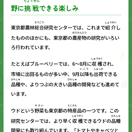
ちょうせん
野に
挑戦
できる楽しみ
そうごう
しょうかい
東京都農林
総合
研究センターでは、これまで
紹介
し
のうさんぶつ
たもののほかにも、東京都の
農産物
の研究がいろい
ろ行われています。
しゅうかく
たとえばブルーベリーでは、6～8月に
収穫
され、
いこう
しゅっか
市場に出回るものが多い中、9月
以降
も
出荷
できる
ひんしゅ
ひんしゅ
品種
や、よりつぶの大きい
品種
の開発なども進めて
います。
やさい
とくさん
ウドという
野菜
も東京都の
特産
品の一つです。この
しゅうかく
ひんしゅ
研究センターでは、より早く
収穫
できるウドの
品種
開発にも取り組んでいます。「トマトやキャベツと