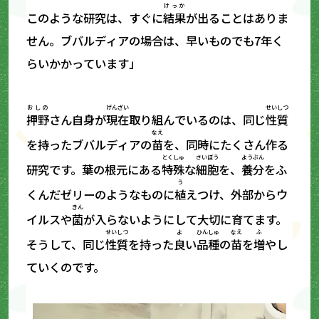
けっか
このような研究は、すぐに
結果
が出ることはありま
せん。ブバルディアの場合は、早いものでも7年く
らいかかっています」
おしの
げんざい
せいしつ
押野
さん自身が
現在
取り組んでいるのは、同じ
性質
なえ
を持ったブバルディアの
苗
を、同時にたくさん作る
とくしゅ
さいぼう
ようぶん
研究です。葉の根元にある
特殊
な
細胞
を、
養分
をふ
う
くんだゼリーのようなものに
植
えつけ、外部からウ
きん
イルスや
菌
が入らないようにして大切に育てます。
せいしつ
よ
ひんしゅ
なえ
ふ
そうして、同じ
性質
を持った
良
い
品種
の
苗
を
増
やし
ていくのです。