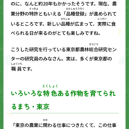
のに、なんと
約
20年もかかったそうです。
現在
、農
とっきょ
ひんしゅ
とうろく
業分野の
特許
ともいえる「
品種
登録
」が進められて
ひんしゅ
じっさい
いるところです。新しい
品種
が広まって、
実際
に食
べられる日が来るのがとても楽しみですね。
そうごう
こうした研究を行っている東京都農林
総合
研究セン
ターの研究員のみなさん。実は、多くが東京都の
しょくいん
職員
です。
とくしょく
いろいろな
特色
ある作物を育てられ
るまち・東京
かか
「東京の農業に
関
わる仕事につきたくて、この仕事