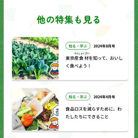
他の特集も見る
知る・学ぶ
2024年8月号
さん
しょくざい
東京
産
食材
を知って、おいし
く食べよう！
知る・学ぶ
2024年4月号
へ
食品ロスを
減
らすために、わ
たしたちにできること