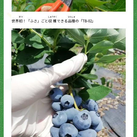
はつ
しゅうかく
ひんしゅ
世界
初
！「ふさ」ごと
収穫
できる
品種
の「TB-02」