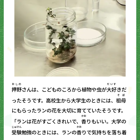
おしの
だいす
押野
さんは、こどものころから植物や虫が
大好
きだ
そぼ
ったそうです。高校生から大学生のときには、
祖母
にもらったランの花を大切に育てていたそうです。
かお
「ランは花がすごくきれいで、
香
りもいい。大学の
じゅけん
かお
受験
勉強のときには、ランの
香
りで気持ちを落ち着