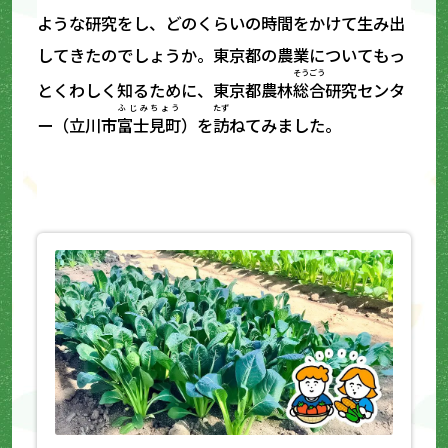
ような研究をし、どのくらいの時間をかけて生み出
してきたのでしょうか。東京都の農業についてもっ
そうごう
とくわしく知るために、東京都農林
総合
研究センタ
ふじみちょう
たず
ー（立川市
富士見町
）を
訪
ねてみました。