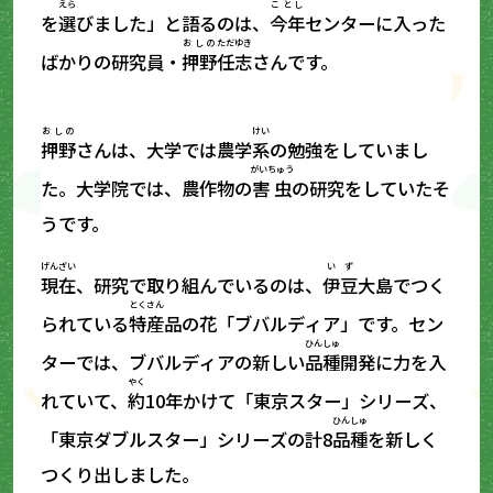
えら
ことし
を
選
びました」と語るのは、
今年
センターに入った
おしの
ただゆき
ばかりの研究員・
押野
任志
さんです。
おしの
けい
押野
さんは、大学では農学
系
の勉強をしていまし
がいちゅう
た。大学院では、農作物の
害虫
の研究をしていたそ
うです。
げんざい
いず
現在
、研究で取り組んでいるのは、
伊豆
大島でつく
とくさん
られている
特産
品の花「ブバルディア」です。セン
ひんしゅ
ターでは、ブバルディアの新しい
品種
開発に力を入
やく
れていて、
約
10年かけて「東京スター」シリーズ、
ひんしゅ
「東京ダブルスター」シリーズの計8
品種
を新しく
つくり出しました。