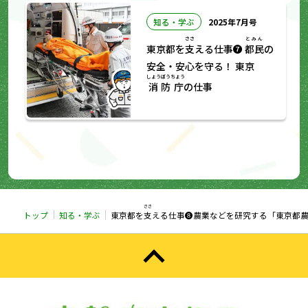
知る・学ぶ
2025年7月号
ささ
とみん
東京都を
支
える仕事❼
都民
の
安全・安心を守る！ 東京
しょうぼうちょう
消防庁
の仕事
ささ
トップ
知る・学ぶ
東京都を
支
える仕事❽農業などを研究する「東京都