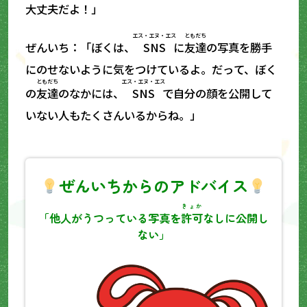
大丈夫
だよ！」
エス・エヌ・エス
ともだち
ぜんいち：「ぼくは、
SNS
に
友達
の写真を勝手
にのせないように気をつけているよ。だって、ぼく
ともだち
エス・エヌ・エス
の
友達
のなかには、
SNS
で自分の顔を公開して
いない人もたくさんいるからね。」
ぜんいちからのアドバイス
きょか
「他人がうつっている写真を
許可
なしに公開し
ない」