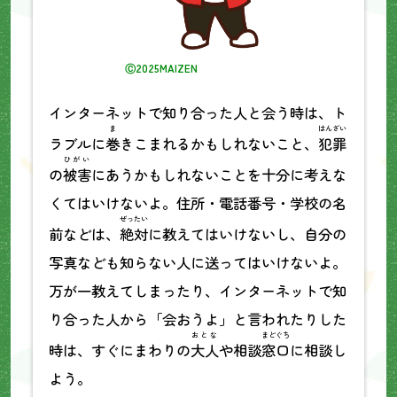
Ⓒ2025MAIZEN
インターネットで知り合った人と会う時は、ト
ま
はんざい
ラブルに
巻
きこまれるかもしれないこと、
犯罪
ひがい
の
被害
にあうかもしれないことを十分に考えな
くてはいけないよ。住所・電話番号・学校の名
ぜったい
前などは、
絶対
に教えてはいけないし、自分の
写真なども知らない人に送ってはいけないよ。
万が一教えてしまったり、インターネットで知
り合った人から「会おうよ」と言われたりした
おとな
まどぐち
時は、すぐにまわりの
大人
や相談
窓口
に相談し
よう。