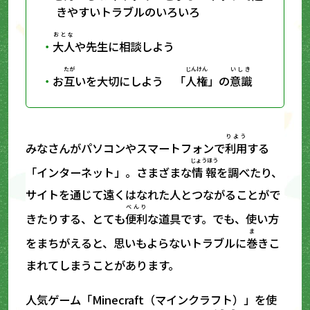
きやすいトラブルのいろいろ
おとな
大人
や先生に相談しよう
たが
じんけん
いしき
お
互
いを大切にしよう 「
人権
」の
意識
りよう
みなさんがパソコンやスマートフォンで
利用
する
じょうほう
「インターネット」。さまざまな
情報
を調べたり、
サイトを通じて遠くはなれた人とつながることがで
べんり
きたりする、とても
便利
な道具です。でも、使い方
ま
をまちがえると、思いもよらないトラブルに
巻
きこ
まれてしまうことがあります。
人気ゲーム「Minecraft（マインクラフト）」を使