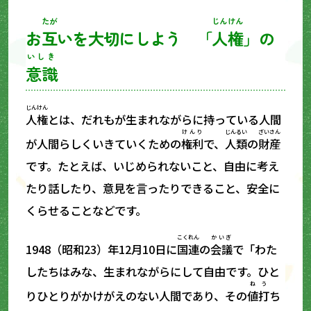
たが
じんけん
お
互
いを大切にしよう 「
人権
」の
いしき
意識
じんけん
人権
とは、だれもが生まれながらに持っている人間
けんり
じんるい
ざいさん
が人間らしくいきていくための
権利
で、
人類
の
財産
です。たとえば、いじめられないこと、自由に考え
たり話したり、意見を言ったりできること、安全に
くらせることなどです。
こくれん
かいぎ
1948（昭和23）年12月10日に
国連
の
会議
で「わた
したちはみな、生まれながらにして自由です。ひと
ねう
りひとりがかけがえのない人間であり、その
値打
ち