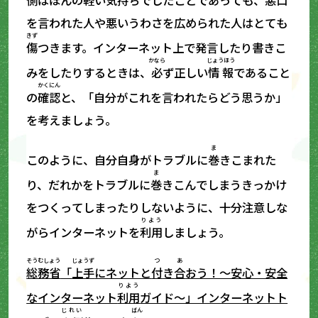
を言われた人や悪いうわさを広められた人はとても
きず
傷
つきます。インターネット上で発言したり書きこ
かなら
じょうほう
みをしたりするときは、
必
ず正しい
情報
であること
かくにん
の
確認
と、「自分がこれを言われたらどう思うか」
を考えましょう。
ま
このように、自分自身がトラブルに
巻
きこまれた
ま
り、だれかをトラブルに
巻
きこんでしまうきっかけ
をつくってしまったりしないように、十分注意しな
りよう
がらインターネットを
利用
しましょう。
そうむしょう
じょうず
つ
あ
総務省
「
上手
にネットと
付
き
合
おう！～安心・安全
りよう
なインターネット
利用
ガイド～」インターネットト
じれい
ばん