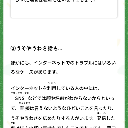
③
うそやうわさ話も…
ほかにも、インターネットでのトラブルにはいろい
ろなケースがあります。
りよう
インターネットを
利用
している人の中には、
エス・エヌ・エス
SNS
などでは顔や名前がわからないからといっ
ちょくせつ
て、
直接
は言えないようなひどいことを言ったり、
はっしん
うそやうわさを広めたりする人がいます。
発信
した
がわ
側
はほんの軽い気持ちでしたことであっても、悪口