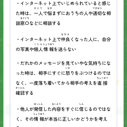
・インターネット上でいじめられていると感じ
ひとり
なや
てきせつ
た時は、
一人
で
悩
まずにおうちの人や
適切
な相
まどぐち
談
窓口
などに相談する
なかよ
・インターネット上で
仲良
くなった人に、自分
こじん
じょうほう
の写真や
個人
情報
を送らない
・だれかのメッセージを見ていやな気持ちにな
いか
った時は、相手にすぐに
怒
りをぶつけるのでは
ちょくせつ
なく、一度落ち着いてから相手の考えを
直接
かくにん
確認
する
はっしん
ないよう
しん
・他人が
発信
した
内容
をすぐに
信
じるのではな
じょうほう
く、その
情報
が本当に正しいかどうかを考え