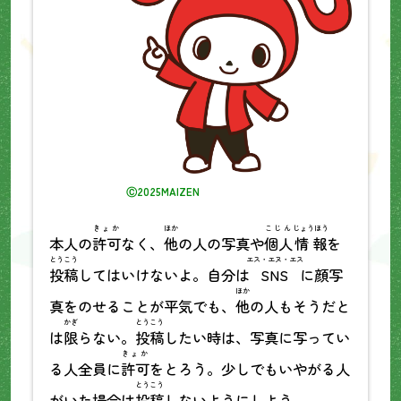
Ⓒ2025MAIZEN
きょか
ほか
こじん
じょうほう
本人の
許可
なく、
他
の人の写真や
個人
情報
を
とうこう
エス・エヌ・エス
投稿
してはいけないよ。自分は
SNS
に顔写
ほか
真をのせることが平気でも、
他
の人もそうだと
かぎ
とうこう
は
限
らない。
投稿
したい時は、写真に写ってい
きょか
る人全員に
許可
をとろう。少しでもいやがる人
とうこう
がいた場合は
投稿
しないようにしよう。