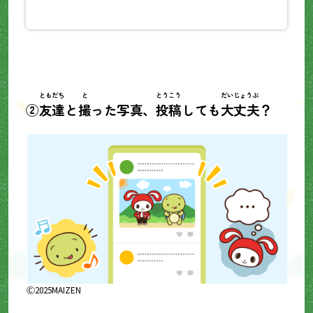
ともだち
と
とうこう
だいじょうぶ
②
友達
と
撮
った写真、
投稿
しても
大丈夫
？
Ⓒ2025MAIZEN