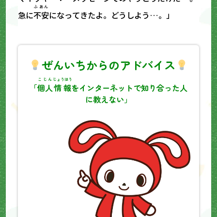
ふあん
急に
不安
になってきたよ。どうしよう…。」
ぜんいちからのアドバイス
こじん
じょうほう
「
個人
情報
をインターネットで知り合った人
に教えない」