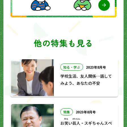
他の特集も見る
知る・学ぶ
2023年8月号
学校生活、友人関係…話して
みよう、あなたの不安
特集
2023年8月号
わら
げいにん
お
笑
い
芸人
・スギちゃんスペ