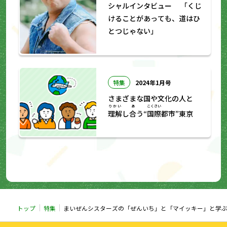
シャルインタビュー 「くじ
けることがあっても、道はひ
とつじゃない」
特集
2024年1月号
さまざまな国や文化の人と
りかい
あ
こくさい
理解
し
合
う“
国際
都市”東京
トップ
特集
まいぜんシスターズの「ぜんいち」と「マイッキー」と学