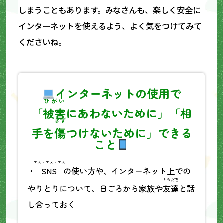
しまうこともあります。みなさんも、楽しく安全に
インターネットを使えるよう、よく気をつけてみて
くださいね。
インターネットの使用で
ひがい
「
被害
にあわないために」「相
きず
手を
傷
つけないために」できる
こと
エス・エヌ・エス
・
SNS
の使い方や、インターネット上での
ともだち
やりとりについて、日ごろから家族や
友達
と話
し合っておく