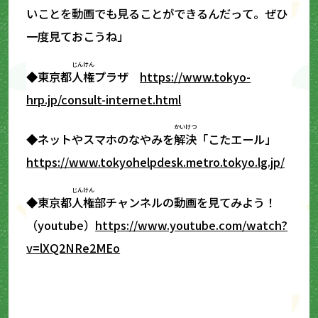
いことを動画でも見ることができるんだって。ぜひ
一度見ておこうね」
じんけん
◆東京都
人権
プラザ
https://www.tokyo-
hrp.jp/consult-internet.html
かいけつ
◆ネットやスマホのなやみを
解決
「こたエール」
https://www.tokyohelpdesk.metro.tokyo.lg.jp/
じんけん
◆東京都
人権
部チャンネルの動画を見てみよう！
（youtube）
https://www.youtube.com/watch?
v=lXQ2NRe2MEo