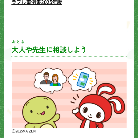
ラブル
事例
集2025年
版
おとな
大人
や先生に相談しよう
Ⓒ2025MAIZEN