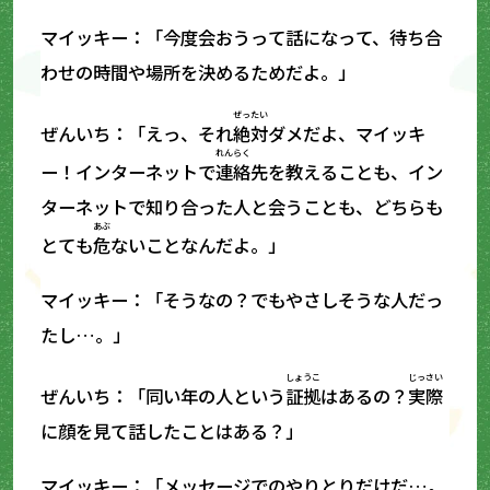
マイッキー：「今度会おうって話になって、待ち合
わせの時間や場所を決めるためだよ。」
ぜったい
ぜんいち：「えっ、それ
絶対
ダメだよ、マイッキ
れんらく
ー！インターネットで
連絡
先を教えることも、イン
ターネットで知り合った人と会うことも、どちらも
あぶ
とても
危
ないことなんだよ。」
マイッキー：「そうなの？でもやさしそうな人だっ
たし…。」
しょうこ
じっさい
ぜんいち：「同い年の人という
証拠
はあるの？
実際
に顔を見て話したことはある？」
マイッキー：「メッセージでのやりとりだけだ…。