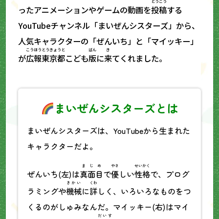
とうこう
ったアニメーションやゲームの動画を
投稿
する
YouTubeチャンネル「まいぜんシスターズ」から、
人気キャラクターの「ぜんいち」と「マイッキー」
こうほう
とうきょうと
ばん
き
が
広報
東京都
こども
版
に
来
てくれました。
まいぜんシスターズとは
まいぜんシスターズは、YouTubeから生まれた
キャラクターだよ。
まじめ
やさ
せいかく
ぜんいち(左)は
真面目
で
優
しい
性格
で、プログ
きかい
くわ
ラミングや
機械
に
詳
しく、いろいろなものをつ
くるのがしゅみなんだ。マイッキー(右)はマイ
だいす