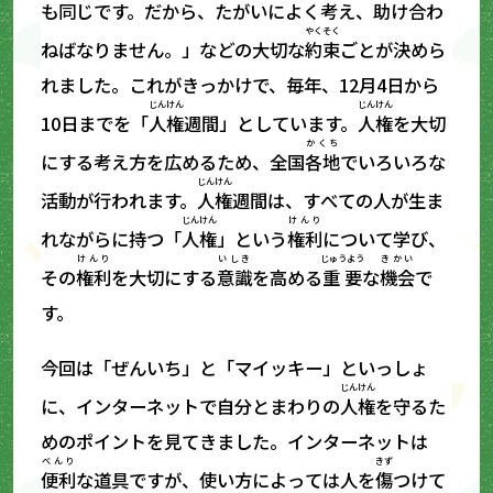
も同じです。だから、たがいによく考え、助け合わ
やくそく
ねばなりません。」などの大切な
約束
ごとが決めら
れました。これがきっかけで、毎年、12月4日から
じんけん
じんけん
10日までを「
人権
週間」としています。
人権
を大切
かくち
にする考え方を広めるため、全国
各地
でいろいろな
じんけん
活動が行われます。
人権
週間は、すべての人が生ま
じんけん
けんり
れながらに持つ「
人権
」という
権利
について学び、
けんり
いしき
じゅうよう
きかい
その
権利
を大切にする
意識
を高める
重要
な
機会
で
す。
今回は「ぜんいち」と「マイッキー」といっしょ
じんけん
に、インターネットで自分とまわりの
人権
を守るた
めのポイントを見てきました。インターネットは
べんり
きず
便利
な道具ですが、使い方によっては人を
傷
つけて