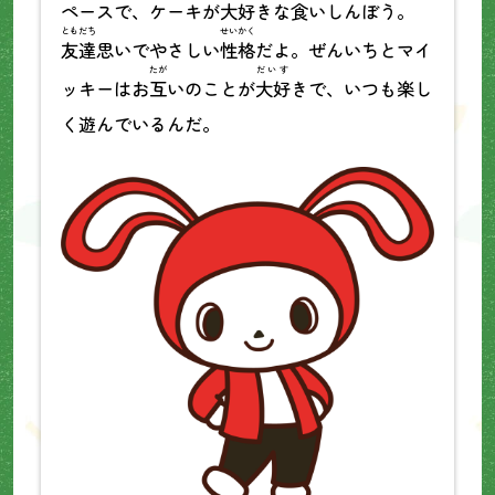
ペースで、ケーキが
大好
きな食いしんぼう。
ともだち
せいかく
友達
思いでやさしい
性格
だよ。ぜんいちとマイ
たが
だいす
ッキーはお
互
いのことが
大好
きで、いつも楽し
く遊んでいるんだ。