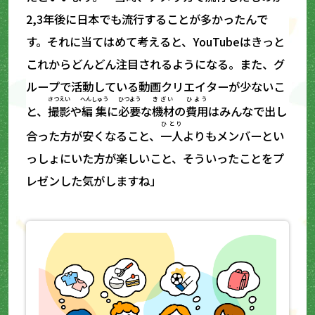
2,3年後に日本でも流行することが多かったんで
す。それに当てはめて考えると、YouTubeはきっと
これからどんどん注目されるようになる。また、グ
ループで活動している動画クリエイターが少ないこ
さつえい
へんしゅう
ひつよう
きざい
ひよう
と、
撮影
や
編集
に
必要
な
機材
の
費用
はみんなで出し
ひとり
合った方が安くなること、
一人
よりもメンバーとい
っしょにいた方が楽しいこと、そういったことをプ
レゼンした気がしますね」