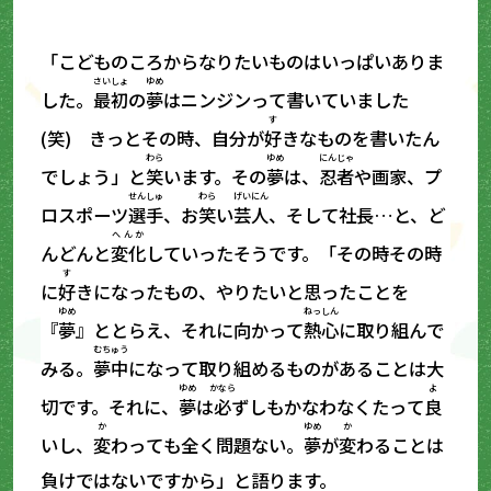
「こどものころからなりたいものはいっぱいありま
さいしょ
ゆめ
した。
最初
の
夢
はニンジンって書いていました
す
(笑) きっとその時、自分が
好
きなものを書いたん
わら
ゆめ
にんじゃ
でしょう」と
笑
います。その
夢
は、
忍者
や画家、プ
せんしゅ
わら
げいにん
ロスポーツ
選手
、お
笑
い
芸人
、そして社長…と、ど
へんか
んどんと
変化
していったそうです。「その時その時
す
に
好
きになったもの、やりたいと思ったことを
ゆめ
ねっしん
『
夢
』ととらえ、それに向かって
熱心
に取り組んで
むちゅう
みる。
夢中
になって取り組めるものがあることは大
ゆめ
かなら
よ
切です。それに、
夢
は
必
ずしもかなわなくたって
良
か
ゆめ
か
いし、
変
わっても全く問題ない。
夢
が
変
わることは
負けではないですから」と語ります。