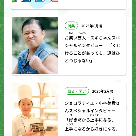
特集
2023年8月号
わら
げいにん
お
笑
い
芸人
・スギちゃんスペ
シャルインタビュー 「くじ
けることがあっても、道はひ
とつじゃない」
知る・学ぶ
2026年2月号
みき
ショコラティエ・小林
美貴
さ
んスペシャルインタビュー
す
じょうず
「
好
きだから
上手
になる、
じょうず
す
上手
になるから
好
きになる」