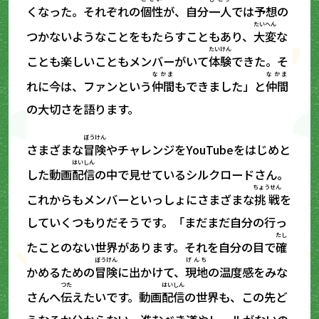
くなった。それぞれの
個性
が、自分
一人
では予想の
たいへん
つかないようなことをもたらすこともあり、
大変
な
たいけん
ことも楽しいこともメンバーがいて
体験
できた。そ
なかま
なかま
れに今は、ファンという
仲間
もできました」と
仲間
の大切さを語ります。
ぼうけん
さまざまな
冒険
やチャレンジをYouTubeをはじめと
はいしん
した動画
配信
の中で見せているシルクロードさん。
ちょうせん
これからもメンバーといっしょにさまざまな
挑戦
を
していくつもりだそうです。「まだまだ自分の行っ
たし
たことのない世界があります。それを自分の目で
確
ぼうけん
げんち
かめるための
冒険
に出かけて、
現地
の温度感をみな
つた
はいしん
さんへ
伝
えたいです。動画
配信
の世界も、この先ど