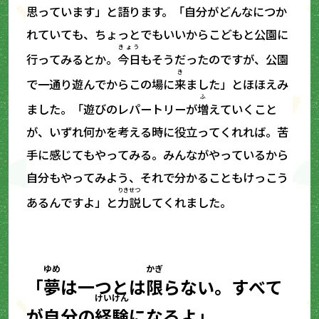
思っています」と語ります。「自分がどんなにつか
れていても、ちょっとでもいいからこどもと公園に
きょう
行ってみるとか。
今日
もそうだったのですが、公園
き
で一通り遊んでからこの場に
来
ました」とほほえみ
ふ
ました。「遊びのレパートリーが
増
えていくこと
が、いずれ何かを考える時に役立ってくれれば。苦
手に感じてもやってみる。みんながやっているから
自分もやってみよう、それで分かることもけっこう
りきせつ
あるんですよ」と
力説
してくれました。
ゆめ
かぎ
「
夢
は一つとは
限
らない。すべて
けいけん
が自分の
経験
になるよ」