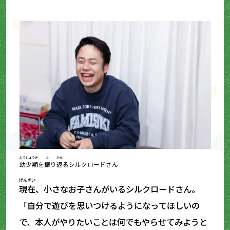
ようしょうき
ふ
かえ
幼少期
を
振
り
返
るシルクロードさん
げんざい
現在
、小さなお子さんがいるシルクロードさん。
「自分で遊びを思いつけるようになってほしいの
で、本人がやりたいことは何でもやらせてみようと