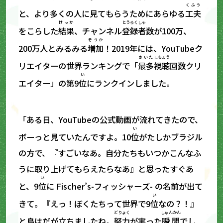
くふう
と、より多くの人に見てもらうためにあらゆる
工夫
けっか
とうろくしゃ
をこらした
結果
、チャンネル
登録者
数が100万、
ぞうか
200万人とみるみる
増加
！2019年には、YouTubeク
さいた
しちょう
リエイターの世界ランキングで「
最多
視聴
回数クリ
い
エイター」の第9
位
にランクインしました。
「ある日、YouTubeの公式動画が流れてきたので、
い
ボーっと見ていたんですよ。10
位
がたしかブラジル
の方で、『すごいなあ。自分たちもいつかこんなふ
うに取り上げてもらえたらなあ』と思ったすぐあ
い
と、9
位
に Fischer’s-フィッシャーズ- の名前が出て
い
きて。『えっ！ぼくたちって世界で9
位
なの？！』
どりょく
しゅんかん
と鳥はだが立ちましたね。
努力
が実った
瞬間
でし