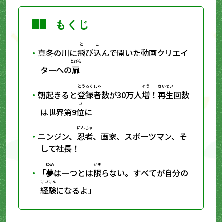
もくじ
と
こ
真冬の川に
飛
び
込
んで開いた動画クリエイ
とびら
ターへの
扉
とうろくしゃ
ぞう
さいせい
朝起きると
登録者
数が30万人
増
！
再生
回数
い
は世界第9
位
に
にんじゃ
ニンジン、
忍者
、画家、スポーツマン、そ
して社長！
ゆめ
かぎ
「
夢
は一つとは
限
らない。すべてが自分の
けいけん
経験
になるよ」