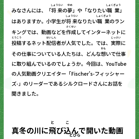
しょうらい
ゆめ
しょくぎょう
みなさんには、「
将来
の
夢
」や「なりたい
職業
」
しょうらい
しょくぎょう
はありますか。小学生が
将来
なりたい
職業
のラン
さくせい
キングでは、動画などを
作成
してインターネットに
とうこう
はいしん
じっさい
投稿
するネット
配信
者が人気でした。では、
実際
に
おも
その仕事についている人たちは、どんな
想
いで仕事
に取り組んでいるのでしょうか。今回は、YouTube
の人気動画クリエイター「Fischer’s-フィッシャー
ズ-」のリーダーであるシルクロードさんにお話を
聞きました。
と
こ
真冬の川に
飛
び
込
んで開いた動画
とびら