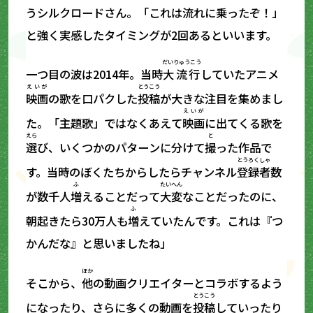
うシルクロードさん。「これは流れに乗ったぞ！」
と強く実感したタイミングが2回あるといいます。
だいりゅうこう
一つ目の波は2014年。当時
大流行
していたアニメ
えいが
とうこう
映画
の歌を口パクした
投稿
が大きな注目を集めまし
えいが
た。「主題歌」ではなくあえて
映画
に出てくる歌を
えら
と
選
び、いくつかのパターンに分けて
撮
った作品で
とうろくしゃ
す。当時のぼくたちからしたらチャンネル
登録者
数
ふ
たいへん
が数千人
増
えることだって
大変
なことだったのに、
ふ
朝起きたら30万人も
増
えていたんです。これは『つ
かんだな』と思いましたね」
ほか
そこから、
他
の動画クリエイターとコラボするよう
とうこう
になったり、さらに多くの動画を
投稿
していったり