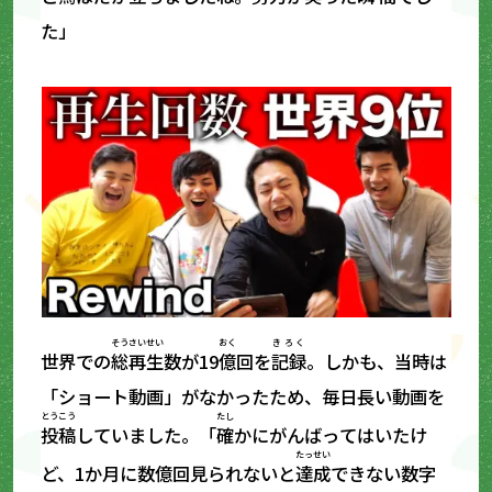
た」
そう
さいせい
おく
きろく
世界での
総
再生
数が19
億
回を
記録
。しかも、当時は
「ショート動画」がなかったため、毎日長い動画を
とうこう
たし
投稿
していました。「
確
かにがんばってはいたけ
たっせい
ど、1か月に数億回見られないと
達成
できない数字