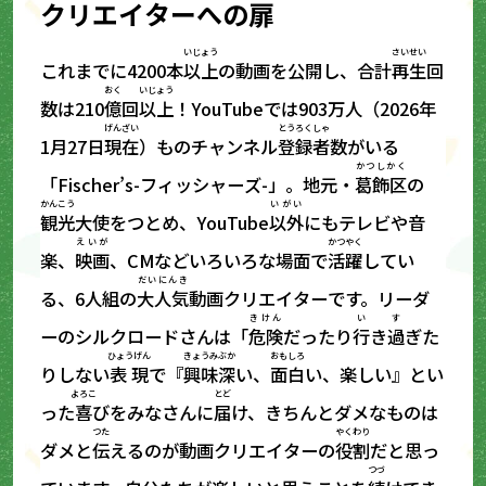
クリエイターへの
扉
いじょう
さいせい
これまでに4200本
以上
の動画を公開し、合計
再生
回
おく
いじょう
数は210
億
回
以上
！YouTubeでは903万人（2026年
げんざい
とうろくしゃ
1月27日
現在
）ものチャンネル
登録者
数がいる
かつしかく
「Fischer’s-フィッシャーズ-」。地元・
葛飾区
の
かんこう
いがい
観光
大使をつとめ、YouTube
以外
にもテレビや音
えいが
かつやく
楽、
映画
、CMなどいろいろな場面で
活躍
してい
だいにんき
る、6人組の
大人気
動画クリエイターです。リーダ
きけん
い
す
ーのシルクロードさんは「
危険
だったり
行
き
過
ぎた
ひょうげん
きょうみぶか
おもしろ
りしない
表現
で『
興味深
い、
面白
い、楽しい』とい
よろこ
とど
った
喜
びをみなさんに
届
け、きちんとダメなものは
つた
やくわり
ダメと
伝
えるのが動画クリエイターの
役割
だと思っ
つづ