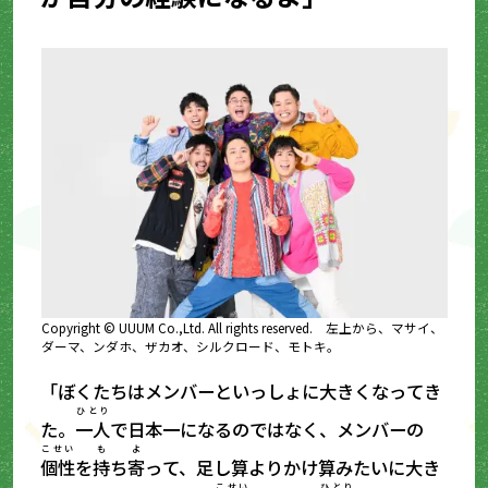
Copyright © UUUM Co.,Ltd. All rights reserved. 左上から、マサイ、
ダーマ、ンダホ、ザカオ、シルクロード、モトキ。
「ぼくたちはメンバーといっしょに大きくなってき
ひとり
た。
一人
で日本一になるのではなく、メンバーの
こせい
も
よ
個性
を
持
ち
寄
って、足し算よりかけ算みたいに大き
こせい
ひとり