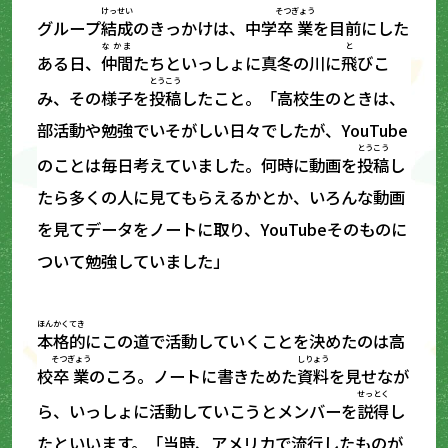
けっせい
そつぎょう
グループ
結成
のきっかけは、中学
卒業
を目前にした
なかま
と
ある日、
仲間
たちといっしょに真冬の川に
飛
びこ
とうこう
み、その様子を
投稿
したこと。「高校生のときは、
部活動や勉強でいそがしい日々でしたが、YouTube
とうこう
のことは毎日考えていました。何時に動画を
投稿
し
たら多くの人に見てもらえるかとか、いろんな動画
を見てデータをノートに取り、YouTubeそのものに
ついて勉強していました」
ほんかくてき
本格的
にこの道で活動していくことを決めたのは高
そつぎょう
しりょう
校
卒業
のころ。ノートに書きためた
資料
を見せなが
せっとく
ら、いっしょに活動していこうとメンバーを
説得
し
たといいます。「当時、アメリカで流行したものが