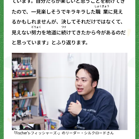
ています。自分たちが楽しいと思うことを
続
けてき
しょくぎょう
たので、一見楽しそうでキラキラした
職業
に見え
るかもしれませんが、決してそれだけではなくて、
どりょく
つづ
見えない
努力
を地道に
続
けてきたから今があるのだ
と思っています」とふり返ります。
「Fischer’s-フィッシャーズ-」のリーダー・シルクロードさん