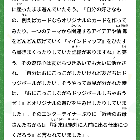
すわ
す
に
座
ったまま遊んでいたそう。「自分の
好
きなも
たと
の、
例
えばカードならオリジナルのカードを作って
かんれん
じょうほう
みたり、一つのテーマから
関連
するアイデアや
情報
をどんどん広げていく『マインドマップ』をひたす
きおく
わら
ら書きまくったりしていた
記憶
がありますね」と
笑
い
う。その遊び心は友だちづきあいでも大いに
活
かさ
れ、「自分はおにごっこがしたいけれど友だちはド
ッジボールがしたい。そうやって意見が分かれた時
は、『おにごっこしながらドッジボールしちゃおう
ぜ！』とオリジナルの遊びを生み出したりしていま
かあ
した」。そのエンターテイナーぶりに「近所のお
母
しょうらい
ぜったい
さんたちからは『
将来
は
絶対
に人前に出る仕事につ
くだろう』と言われていました」。