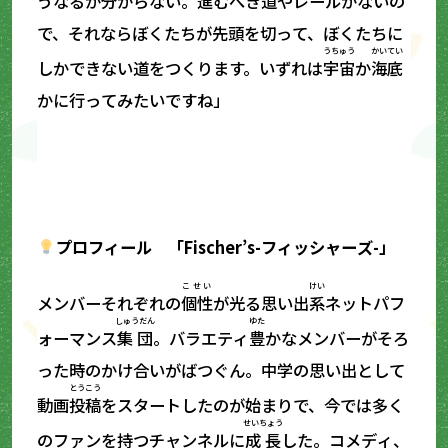
うなるか分からない。進むべき道やレールがないの
で、それならぼくたちが先頭を切って、ぼくたちに
うちゅう
かいてい
しかできない道をつくります。いずれは
宇宙
か
海底
かに行ってみたいですね」
プロフィール 「Fischer’s-フィッシャーズ-」
こせい
けい
メンバーそれぞれの
個性
が光る思い出
系
ネットパフ
しゅうだん
ゆた
ォーマンス
集団
。バラエティ
豊
かなメンバーがそろ
った時のかけ合いがばつぐん。中学の思い出として
とうこう
動画
投稿
をスタートしたのが始まりで、今では多く
せいちょう
のファンを持つチャンネルに
成長
した。コメディ、