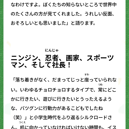
なわけですよ。ぼくたちの知らないところで世界中
のたくさんの方が見てくれました。うれしい反面、
おそろしいとも思いました」と語ります。
にんじゃ
ニンジン、
忍者
、画家、スポーツ
マン、そして社長！
すわ
「落ち着きがなく、だまってじっと
座
っていられな
つね
い。いわゆるチョロチョロするタイプで、
常
にどこ
かに行きたい、遊びに行きたいとうったえるよう
な、バツグンに行動力があるこどもでしたね
（笑）」と小学生時代をふり返るシルクロードさ
つくえ
ん。
机
に向かっていなければいけない時間も、イス