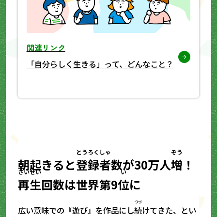
関連リンク
「自分らしく生きる」って、どんなこと？
とうろくしゃ
ぞう
朝起きると
登録者
数が30万人
増
！
さいせい
い
再生
回数は世界第9
位
に
つづ
広い意味での『遊び』を作品にし
続
けてきた、とい