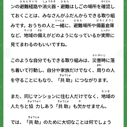
ひなん
けいろ
しょうかき
ひなん
かくにん
ンの
避難
経路
や
消火器
・
避難
はしごの場所を
確認
し
ておくことは、みなさんがふだんからできる取り組
いっしょ
ひなん
びちく
そうこ
みです。おうちの人と
一緒
に、
避難
場所や
備蓄
倉庫
ちいき
そな
じっさい
など、
地域
の
備
えがどのようになっているか
実際
に
見てまわるのもいいですね。
さいがいじ
このような自分でもできる取り組みは、
災害時
に落
まわ
ち着いて行動し、自分や家族だけでなく、
周
りの人
きょうじょ
を守ることにもなり、「
共助
」につながります。
ちいき
また、同じマンションに住む人だけでなく、
地域
の
きょうりょく
きょうじょ
か
人たちと
協力
しあう「
共助
」も
欠
かせません。
きょうじょ
では、「
共助
」のために大切なことは何でしょう