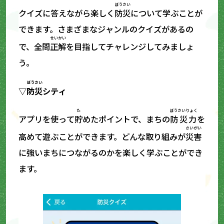
ぼうさい
クイズに答えながら楽しく
防災
について学ぶことが
できます。さまざまなジャンルのクイズがあるの
せいかい
で、全問
正解
を目指してチャレンジしてみましょ
う。
ぼうさい
▽
防災
シティ
た
ぼうさいりょく
アプリを使って
貯
めたポイントで、まちの
防災力
を
さいがい
高めて遊ぶことができます。どんな取り組みが
災害
に強いまちにつながるのかを楽しく学ぶことができ
ます。