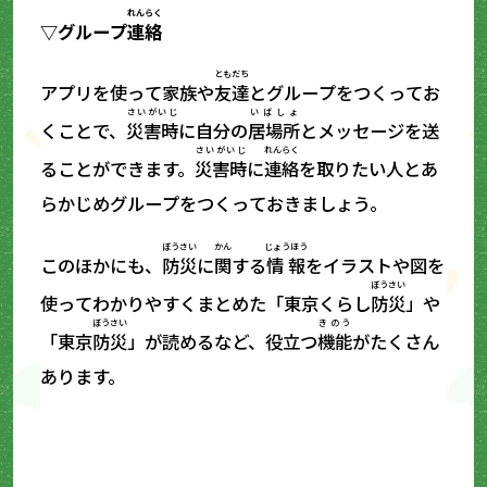
れんらく
▽グループ
連絡
ともだち
アプリを使って家族や
友達
とグループをつくってお
さいがいじ
いばしょ
くことで、
災害時
に自分の
居場所
とメッセージを送
さいがいじ
れんらく
ることができます。
災害時
に
連絡
を取りたい人とあ
らかじめグループをつくっておきましょう。
ぼうさい
かん
じょうほう
このほかにも、
防災
に
関
する
情報
をイラストや図を
ぼうさい
使ってわかりやすくまとめた「東京くらし
防災
」や
ぼうさい
きのう
「東京
防災
」が読めるなど、役立つ
機能
がたくさん
あります。