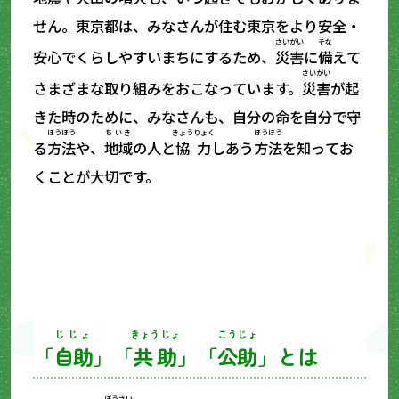
せん。東京都は、みなさんが住む東京をより安全・
さいがい
そな
安心でくらしやすいまちにするため、
災害
に
備
えて
さいがい
さまざまな取り組みをおこなっています。
災害
が起
きた時のために、みなさんも、自分の命を自分で守
ほうほう
ちいき
きょうりょく
ほうほう
る
方法
や、
地域
の人と
協力
しあう
方法
を知ってお
くことが大切です。
じじょ
きょうじょ
こうじょ
「
自助
」「
共助
」「
公助
」とは
ぼうさい