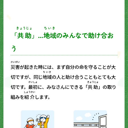
きょうじょ
ちいき
「
共助
」…
地域
のみんなで助け合お
う
さいがい
災害
が起きた時には、まず自分の命を守ることが大
ちいき
切ですが、同じ
地域
の人と助け合うこともとても大
さいしょ
きょうじょ
切です。
最初
に、みなさんにできる「
共助
」の取り
しょうかい
組みを
紹介
します。