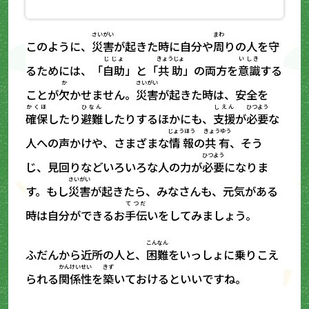
さいがい
まわ
このように、
災害
が起きた時に自分や
周
りの人を守
じじょ
きょうじょ
いしき
るためには、「
自助
」と「
共助
」の両方を
意識
する
か
さいがい
ことが
欠
かせません。
災害
が起きた時は、安全を
かくほ
ひなん
しえん
ひつよう
確保
したり
避難
したりするほかにも、
支援
が
必要
な
じょうほう
きょうゆう
人への声かけや、さまざまな
情報
の
共有
、そう
ひつよう
じ、見回りなどいろいろな人の力が
必要
になりま
さいがい
す。もし
災害
が起きたら、みなさんも、元気がある
てつだ
時は自分ができるお
手伝
いをしてみましょう。
こんなん
ふだんから近所の人と、
困難
をいっしょに乗りこえ
かんけいせい
きず
られる
関係性
を
築
いておけるといいですね。