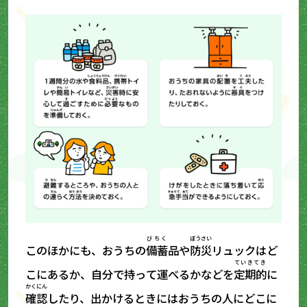
びちく
ぼうさい
このほかにも、おうちの
備蓄
品や
防災
リュックはど
ていきてき
こにあるか、自分で持って運べるかなどを
定期的
に
かくにん
確認
したり、出かけるときにはおうちの人にどこに