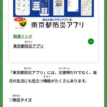
関連リンク
ぼうさい
東京都
防災
アプリ
ぼうさい
さいがいじ
「東京都
防災
アプリ」には、
災害時
だけでなく、毎
きのう
日の生活にも役立つ
機能
がたくさんあります。
ぼうさい
▽
防災
クイズ