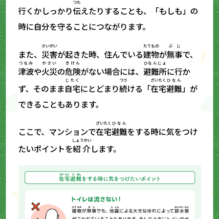
つた
行くかしっかり
伝
えたりすることも、「もしも」の
時に自分を守ることにつながります。
さいがい
たてもの
ぶじ
また、
災害
が起きた時、住んでいる
建物
が
無事
で、
つなみ
かさい
きけん
ひなんじょ
津波
や
火災
の
危険
がない場合には、
避難所
に行か
じたく
つづ
ざいたく
ひなん
ず、そのまま
自宅
にとどまり
続
ける「
在宅
避難
」が
できることもあります。
ざいたく
ひなん
ここで、マンションで
在宅
避難
をする時に気をつけ
しょうかい
たいポイントを
紹介
します。