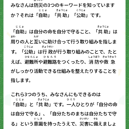
みなさんは
防災
の3つのキーワードを知っています
じじょ
きょうじょ
こうじょ
か？それは「
自助
」「
共助
」「
公助
」です。
じじょ
きょうじょ
「
自助
」は自分の命を自分で守ること、「
共助
」は
まわ
たが
周
りの人と
互
いに助け合って行う取り組みを指しま
こうじょ
ぎょうせい
す。「
公助
」は
行政
が行う取り組みのことで、たと
ひなんじょ
ひなんろ
しょうぼう
きゅうきゅう
えば、
避難所
や
避難路
をつくったり、
消防
や
救急
がしっかり活動できる仕組みを整えたりすることを
指します。
これら3つのうち、みなさんにもできるのは
じじょ
きょうじょ
ひとり
「
自助
」と「
共助
」です。
一人
ひとりが「自分の命
は自分で守る」、「自分たちのまちは自分たちで守
いしき
さいがい
そな
る」という
意識
を持ったうえで、
災害
に
備
えましょ