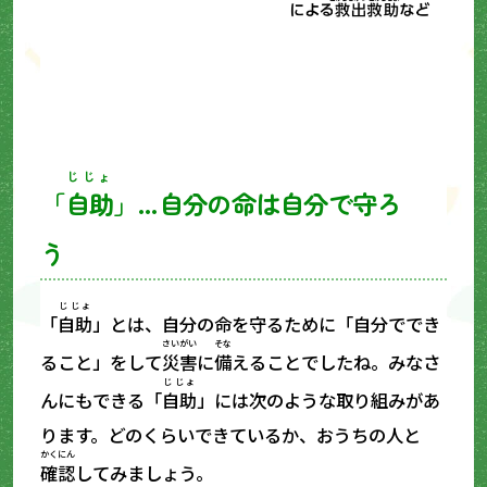
じじょ
「
自助
」…自分の命は自分で守ろ
う
じじょ
「
自助
」とは、自分の命を守るために「自分ででき
さいがい
そな
ること」をして
災害
に
備
えることでしたね。みなさ
じじょ
んにもできる「
自助
」には次のような取り組みがあ
ります。どのくらいできているか、おうちの人と
かくにん
確認
してみましょう。