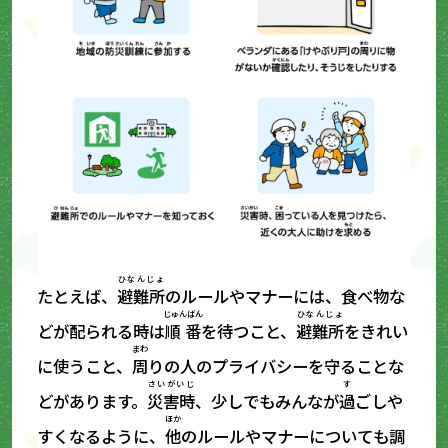
ひなんじょ
たとえば、
避難所
のルールやマナーには、食べ物な
じゅんばん
ひなんじょ
どが配られる時は
順番
を待つこと、
避難所
をきれい
まわ
に使うこと、
周
りの人のプライバシーを守ることな
さいがいじ
す
どがあります。
災害時
、少しでもみんなが
過
ごしや
ほか
すくなるように、
他
のルールやマナーについても調