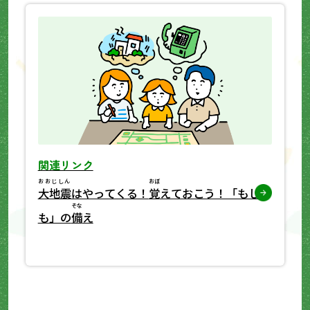
関連リンク
おおじしん
おぼ
大地震
はやってくる！
覚
えておこう！「もし
そな
も」の
備
え