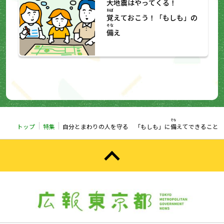
大地震
はやってくる！
おぼ
覚
えておこう！「もしも」の
そな
備
え
そな
トップ
特集
自分とまわりの人を守る 「もしも」に
備
えてできること