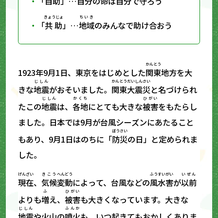
「
自助
」…自分の命は自分で守ろう
きょうじょ
ちいき
「
共助
」…
地域
のみんなで助け合おう
かんとう
1923年9月1日、東京をはじめとした
関東
地方を大
じしん
かんとう
だいしんさい
きな
地震
がおそいました。
関東
大震災
と名づけられ
じしん
かくち
ひがい
たこの
地震
は、
各地
にとても大きな
被害
をもたらし
ました。日本では9月が台風シーズンにあたること
ぼうさい
もあり、9月1日はのちに「
防災
の日」と定められま
した。
げんざい
きこう
へんどう
ふうすいがい
いぜん
現在
、
気候
変動
によって、台風などの
風水害
が
以前
ふ
ひがい
よりも
増
え、
被害
も大きくなっています。大きな
じしん
ふんか
地震
や火山の
噴火
も、いつ起きてもおかしくありま