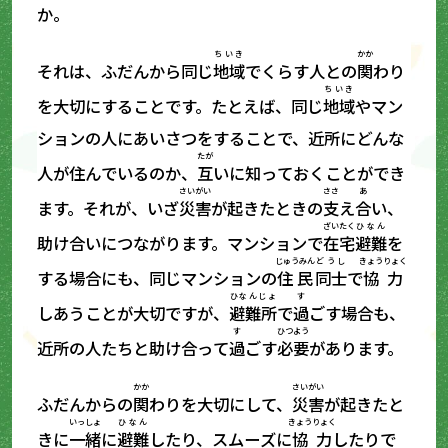
か。
ちいき
かか
それは、ふだんから同じ
地域
でくらす人との
関
わり
ちいき
を大切にすることです。たとえば、同じ
地域
やマン
ションの人にあいさつをすることで、近所にどんな
たが
人が住んでいるのか、
互
いに知っておくことができ
さいがい
ささ
あ
ます。それが、いざ
災害
が起きたときの
支
え
合
い、
ざいたく
ひなん
助け合いにつながります。マンションで
在宅
避難
を
じゅうみん
どうし
きょうりょく
する場合にも、同じマンションの
住民
同士
で
協力
ひなんじょ
す
しあうことが大切ですが、
避難所
で
過
ごす場合も、
す
ひつよう
近所の人たちと助け合って
過
ごす
必要
があります。
かか
さいがい
ふだんからの
関
わりを大切にして、
災害
が起きたと
いっしょ
ひなん
きょうりょく
きに
一緒
に
避難
したり、スムーズに
協力
したりで