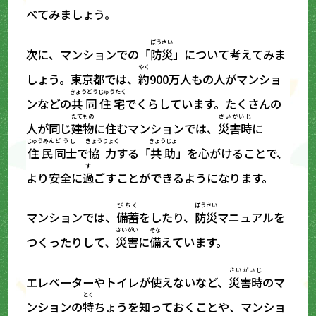
べてみましょう。
ぼうさい
次に、マンションでの「
防災
」について考えてみま
やく
しょう。東京都では、
約
900万人もの人がマンショ
きょうどう
じゅうたく
ンなどの
共同
住宅
でくらしています。たくさんの
たてもの
さいがいじ
人が同じ
建物
に住むマンションでは、
災害時
に
じゅうみん
どうし
きょうりょく
きょうじょ
住民
同士
で
協力
する「
共助
」を心がけることで、
す
より安全に
過
ごすことができるようになります。
びちく
ぼうさい
マンションでは、
備蓄
をしたり、
防災
マニュアルを
さいがい
そな
つくったりして、
災害
に
備
えています。
さいがいじ
エレベーターやトイレが使えないなど、
災害時
のマ
とく
ンションの
特
ちょうを知っておくことや、マンショ