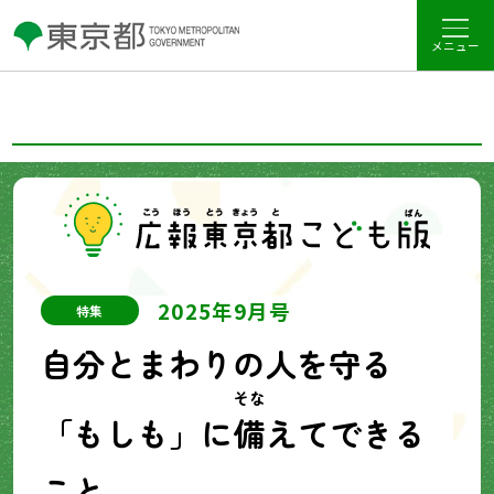
メニュー
2025年9月号
特集
自分とまわりの人を守る
そな
「もしも」に
備
えてできる
こと