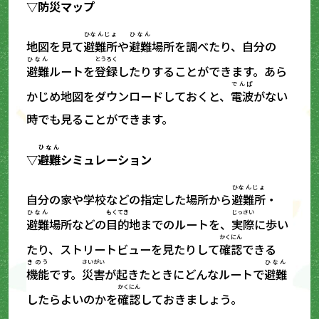
▽
防災
マップ
ひなんじょ
ひなん
地図を見て
避難所
や
避難
場所を調べたり、自分の
ひなん
とうろく
避難
ルートを
登録
したりすることができます。あら
でんぱ
かじめ地図をダウンロードしておくと、
電波
がない
時でも見ることができます。
ひなん
▽
避難
シミュレーション
ひなんじょ
自分の家や学校などの指定した場所から
避難所
・
ひなん
もくてき
じっさい
避難
場所などの
目的
地までのルートを、
実際
に歩い
かくにん
たり、ストリートビューを見たりして
確認
できる
きのう
さいがい
ひなん
機能
です。
災害
が起きたときにどんなルートで
避難
かくにん
したらよいのかを
確認
しておきましょう。